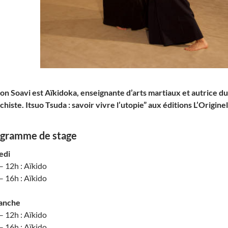
n Soavi est Aïkidoka, enseignante d’arts martiaux et autrice du 
chiste. Itsuo Tsuda : savoir vivre l’utopie” aux éditions L’Originel
gramme de stage
edi
– 12h : Aïkido
– 16h : Aïkido
anche
– 12h : Aïkido
– 16h : Aïkido