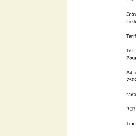
Entre
Le st
Tarif
Tél 
Pour
Adre
7502
Métr
RER 
Tram