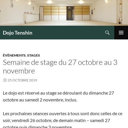
Aller
au
contenu
Recherche
Dojo Tenshin
MENU
PRINCI
ÉVÈNEMENTS
,
STAGES
Semaine de stage du 27 octobre au 3
novembre
25 OCTOBRE 2019
Le dojo est réservé au stage se déroulant du dimanche 27
octobre au samedi 2 novembre, inclus.
Les prochaines séances ouvertes à tous sont donc celles de ce
soir, vendredi 26 octobre, de demain matin – samedi 27
octobre puis dimanche 3 novembre.