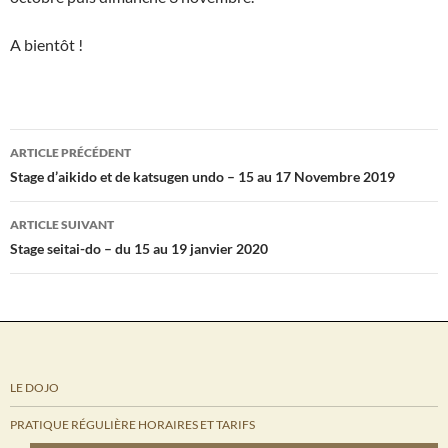
A bientôt !
Navigation
ARTICLE PRÉCÉDENT
des
Stage d’aikido et de katsugen undo – 15 au 17 Novembre 2019
articles
ARTICLE SUIVANT
Stage seitai-do – du 15 au 19 janvier 2020
LE DOJO
PRATIQUE RÉGULIÈRE HORAIRES ET TARIFS