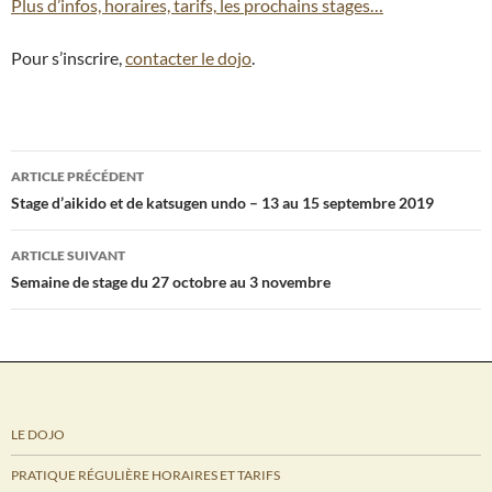
Plus d’infos, horaires, tarifs,
les prochains stages…
Pour s’inscrire,
contacter le dojo
.
Navigation
ARTICLE PRÉCÉDENT
des
Stage d’aikido et de katsugen undo – 13 au 15 septembre 2019
articles
ARTICLE SUIVANT
Semaine de stage du 27 octobre au 3 novembre
LE DOJO
PRATIQUE RÉGULIÈRE HORAIRES ET TARIFS