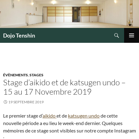
Aller
au
contenu
Recherche
Dojo Tenshin
MENU
PRINCI
ÉVÈNEMENTS
,
STAGES
Stage d’aikido et de katsugen undo –
15 au 17 Novembre 2019
19 SEPTEMBRE 2019
Le premier stage d’
aikido
et de
katsugen undo
de cette
nouvelle période a eu lieu le week-end dernier. Quelques
mémoires de ce stage sont visibles sur notre compte Instagram
: